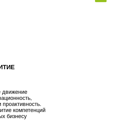
ИТИЕ
е движение
вационность,
и проактивность.
итие компетенций
ых бизнесу