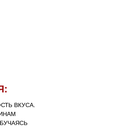
В компании
работает более
3500
сотрудников
Я:
СТЬ ВКУСА.
ИНАМ
БУЧАЯСЬ