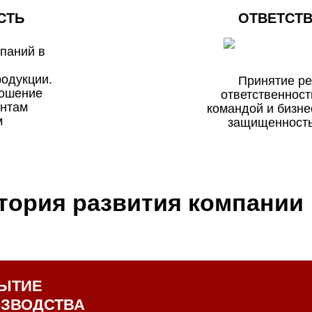
СТЬ
ОТВЕТСТ
паний в
родукции.
Принятие р
ношение
ответственност
ентам
командой и бизн
м
защищенность
тория развития компании
ЫТИЕ
ЗВОДСТВА