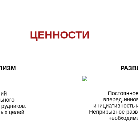
ЦЕННОСТИ
ЛИЗМ
РАЗВ
Постоянно
вий
вперед‑инно
ьного
инициативность 
трудников.
Неприрывное разв
ных целей
необходим