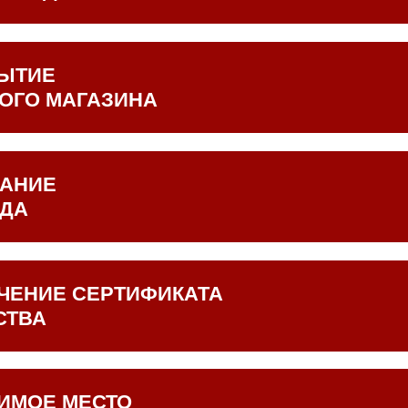
продукции начинается в 1996 году. Площадь, технические в
емой продукции предприятия были совершенно другими!
ЫТИЕ
ОГО МАГАЗИНА
е первого фирменного магазина в Москве на ст. метро Стро
АНИЕ
ДА
тан логотип – красный кусок мяса с листом - символ натура
н слоган компании: «Всегда свежее, всегда рядом!»
ЧЕНИЕ СЕРТИФИКАТА
СТВА
кация предприятия по международной системе ИСО 22000 
 контроль качества всей выпускаемой продукции и её соот
там и безопасность. Ежегодно мы успешно подтверждаем св
ИМОЕ МЕСТО