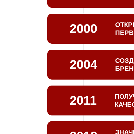
Выпуск 
выпуска
ОТКР
2000
ПЕРВ
Открыти
СОЗД
2004
БРЕН
Разрабо
придума
ПОЛУ
2011
КАЧЕ
Сертифи
строгий
стандар
ЗНАЧ