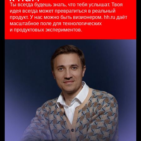
HeadHunter::Коммерческий департамент
з/п не указана
29 июл. 2026
Ты всегда будешь знать, что тебя услышат.
Твоя
6 авг. 2026
Ташкент
450000 ₽
идея всегда может превратиться в реальный
SMM-менеджер
з/п не указана
Москва
продукт.
У нас можно быть визионером. hh.ru даёт
HeadHunter::Департамент маркетинга
Москва
масштабное поле для технологических
Менеджер по привлечению клиентов (B2B)
15 июл. 2026
и продуктовых экспериментов.
HeadHunter::Телефонные продажи
з/п не указана
Старший аналитик клиентской эффективности
вчера
Ташкент
HeadHunter::Коммерческий департамент
100000 - 137000 ₽
3 авг. 2026
Ярославль
з/п не указана
Москва