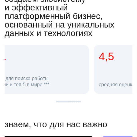
и эффективный
платформенный бизнес,
основанный на уникальных
данных и технологиях
4,5
20
сотруд
средняя оценка hh.ru как работодателя **
в hh.ru
знаем, что для нас важно