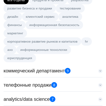
все отделы
продукты и проекты
разработка
развитие бизнеса и продажи
тестирование
дизайн
клиентский сервис
аналитика
финансы
информационная безопасность
маркетинг
корпоративное развитие рынков и капиталов
hr
axo
информационные технологии
юриспруденция
коммерческий департамент
9
Key Account Manager (EdTech)
телефонные продажи
8
HeadHunter::Коммерческий департамент
7 авг. 2026
Менеджер по продажам в сегменте малого и среднего
analytics/data science
150000 ₽
7
бизнеса
Санкт-Петербург