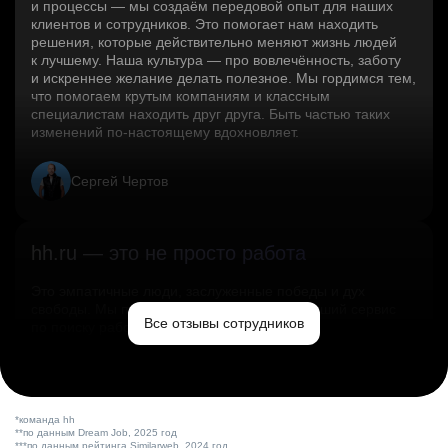
и процессы — мы создаём передовой опыт для наших
клиентов и сотрудников. Это помогает нам находить
решения, которые действительно меняют жизнь людей
к лучшему. Наша культура — про вовлечённость, заботу
и искреннее желание делать полезное. Мы гордимся тем,
что помогаем крутым компаниям и классным
специалистам находить друг друга. Быть частью таких
изменений по‑настоящему вдохновляет.
Сергей Чертов
hh.ru — это не просто работа
Это эмпатичные люди, заслуженные победы и дух
свободы. Мы помогаем миру и создаём лучший сервис
Все отзывы сотрудников
по поиску работы в стране.
Ольга Емельянова
*команда hh
**по данным Dream Job, 2025 год
***по данным рейтинга Similarweb, 2024 год